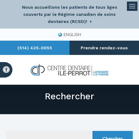
Nous accueillons les patients de tous âges
Ou
couverts par le Régime canadien de soins
dentaires (RCSD)!
ENGLISH
(514) 425-0055
Prendre rendez-vous
Version accessible
Rechercher