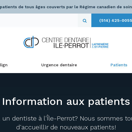
 patients de tous âges couverts par le Régime canadien de soin
(514) 425-005
Ouvrir le champ de re
lign
Urgence dentaire
Patients
Information aux patients
 un dentiste à l'Île-Perrot? Nous sommes to
d'accueillir de nouveaux patients!