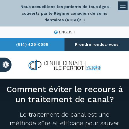
Nous accueillons les patients de tous âges
Ou
couverts par le Régime canadien de soins
dentaires (RCSD)!
ENGLISH
(514) 425-0055
Prendre rendez-vous
Version accessible
Comment éviter le recours à
un traitement de canal?
Le traitement de canal est une
méthode sûre et efficace pour sauver