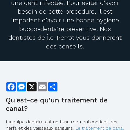
une dent infectée. Pour éviter d'avoir
besoin de cette procédure, il est
important d'avoir une bonne hygiène
bucco-dentaire préventive. Nos
dentistes de Île-Perrot vous donneront
des conseils.
Facebook
Messenger
X
Email
Share
Qu'est-ce qu'un traitement de
canal?
La pulpe dentaire est un tissu mou qui contient des
nerfs et des vaisseaux sanguins.
Le traitement de canal